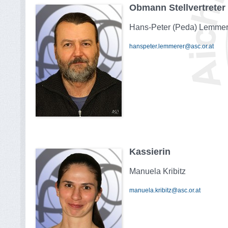
Obmann Stellvertreter
Hans-Peter (Peda) Lemmer
hanspeter.lemmerer@asc.or.at
Kassierin
Manuela Kribitz
manuela.kribitz@asc.or.at